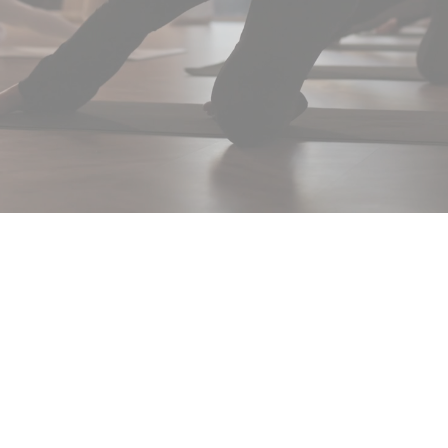
Encuentra tu Espacio
En Flowing Tao tenemos
diferentes formas de generar
ese flujo: